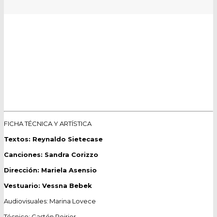
Sietecase/Corizzo Artefactos literarios y canciones
Dirección: Mariela Asensio
FICHA TÉCNICA Y ARTÍSTICA
Textos: Reynaldo Sietecase
Canciones: Sandra Corizzo
Dirección: Mariela Asensio
Vestuario: Vessna Bebek
Audiovisuales: Marina Lovece
Técnico: Gastón Poirier