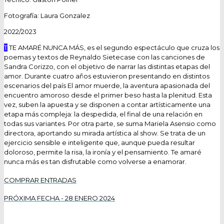
Fotografía: Laura Gonzalez
2022/2023
T
TE AMARÉ NUNCA MÁS, es el segundo espectáculo que cruza los
poemas y textos de Reynaldo Sietecase con las canciones de
Sandra Corizzo, con el objetivo de narrar las distintas etapas del
amor. Durante cuatro años estuvieron presentando en distintos
escenarios del país El amor muerde, la aventura apasionada del
encuentro amoroso desde el primer beso hasta la plenitud. Esta
vez, suben la apuesta y se disponen a contar artísticamente una
etapa más compleja: la despedida, el final de una relación en
todas sus variantes. Por otra parte, se suma Mariela Asensio como
directora, aportando su mirada artística al show. Se trata de un
ejercicio sensible e inteligente que, aunque pueda resultar
doloroso, permite la risa, la ironía y el pensamiento. Te amaré
nunca más es tan disfrutable como volverse a enamorar.
COMPRAR ENTRADAS
PRÓXIMA FECHA - 28 ENERO 2024