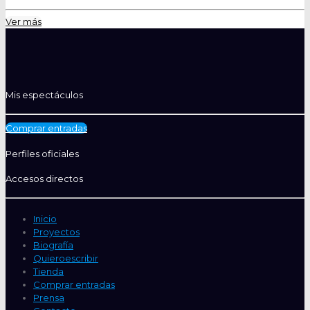
Ver más
Mis espectáculos
Comprar entradas
Perfiles oficiales
Accesos directos
Inicio
Proyectos
Biografía
Quieroescribir
Tienda
Comprar entradas
Prensa