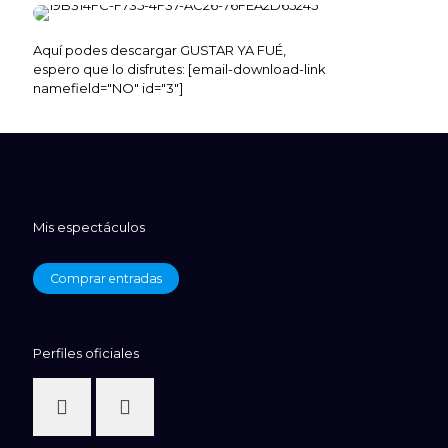
Aquí podes descargar GUSTAR YA FUÉ,
espero que lo disfrutes: [email-download-link
namefield="NO" id="3"]
Mis espectáculos
Comprar entradas
Perfiles oficiales