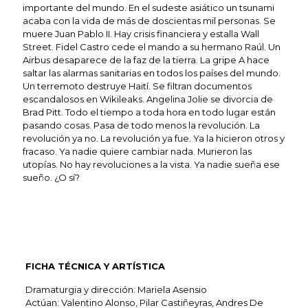
importante del mundo. En el sudeste asiático un tsunami
acaba con la vida de más de doscientas mil personas. Se
muere Juan Pablo II. Hay crisis financiera y estalla Wall
Street. Fidel Castro cede el mando a su hermano Raúl. Un
Airbus desaparece de la faz de la tierra. La gripe A hace
saltar las alarmas sanitarias en todos los países del mundo.
Un terremoto destruye Haití. Se filtran documentos
escandalosos en Wikileaks. Angelina Jolie se divorcia de
Brad Pitt. Todo el tiempo a toda hora en todo lugar están
pasando cosas. Pasa de todo menos la revolución. La
revolución ya no. La revolución ya fue. Ya la hicieron otros y
fracaso. Ya nadie quiere cambiar nada. Murieron las
utopías. No hay revoluciones a la vista. Ya nadie sueña ese
sueño. ¿O sí?
FICHA TÉCNICA Y ARTÍSTICA
Dramaturgia y dirección: Mariela Asensio
Actúan: Valentino Alonso, Pilar Castiñeyras, Andres De